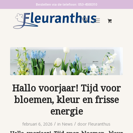
Bestellen via de telefoon: 053-4500310
Hallo voorjaar! Tijd voor
bloemen, kleur en frisse
energie
/
/
februari 6, 2026
in
News
door
Fleuranthus