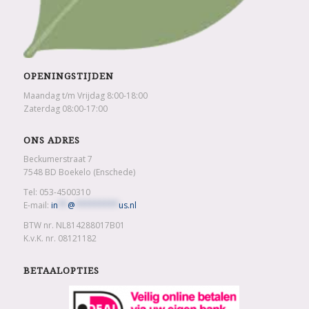
OPENINGSTIJDEN
Maandag t/m Vrijdag 8:00-18:00
Zaterdag 08:00-17:00
ONS ADRES
Beckumerstraat 7
7548 BD Boekelo (Enschede)
Tel: 053-4500310
E-mail:
in
**
@
*********
us.nl
BTW nr. NL814288017B01
K.v.K. nr. 08121182
BETAALOPTIES