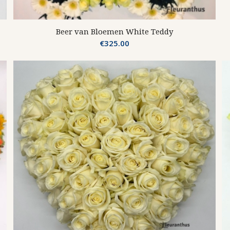
Beer van Bloemen White Teddy
€
325.00