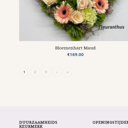
Bloemenhart Maud
€
169.00
1
2
3
›
»
DUURZAAMHEIDS
OPENINGSTIJDE
KEURMERK