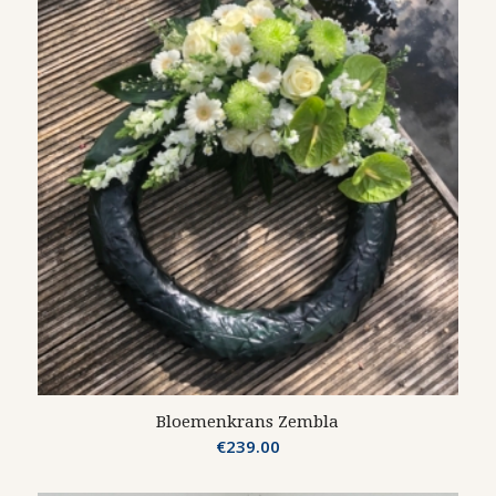
Bloemenkrans Zembla
€
239.00