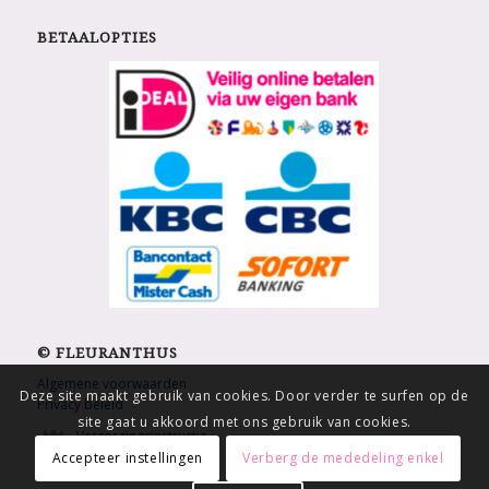
BETAALOPTIES
© FLEURANTHUS
Algemene voorwaarden
Deze site maakt gebruik van cookies. Door verder te surfen op de
Privacy beleid
site gaat u akkoord met ons gebruik van cookies.
Verzorgingsinstructie
Accepteer instellingen
Verberg de mededeling enkel