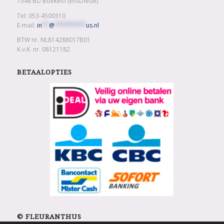
7548 BD Boekelo (Enschede)
Tel: 053-4500310
E-mail:
in
**
@
*********
us.nl
BTW nr. NL814288017B01
K.v.K. nr. 08121182
BETAALOPTIES
© FLEURANTHUS