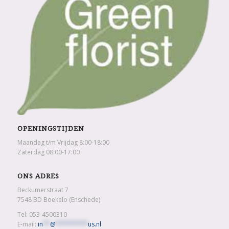
OPENINGSTIJDEN
Maandag t/m Vrijdag 8:00-18:00
Zaterdag 08:00-17:00
ONS ADRES
Beckumerstraat 7
7548 BD Boekelo (Enschede)
Tel: 053-4500310
E-mail:
in
**
@
*********
us.nl