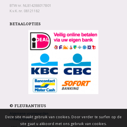
BTW nr. NL814288017B01
K.v.K. nr. 08121182
BETAALOPTIES
© FLEURANTHUS
Algemene voorwaarden
Deze site maakt gebruik van cookies. Door verder te surfen op de
Privacy beleid
site gaat u akkoord met ons gebruik van cookies.