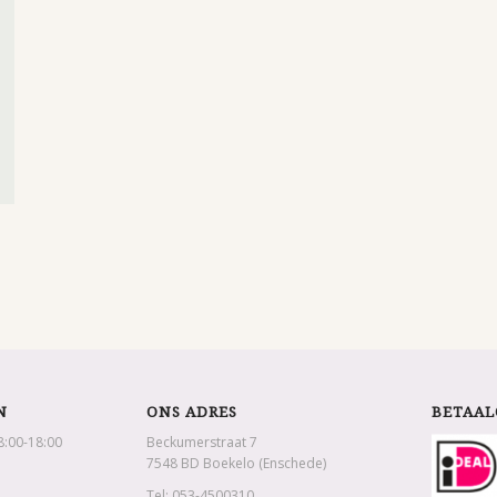
N
ONS ADRES
BETAAL
8:00-18:00
Beckumerstraat 7
7548 BD Boekelo (Enschede)
Tel: 053-4500310