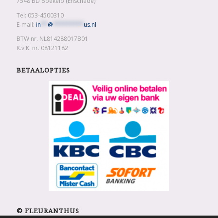
7548 BD Boekelo (Enschede)
Tel: 053-4500310
E-mail:
in
**
@
*********
us.nl
BTW nr. NL814288017B01
K.v.K. nr. 08121182
BETAALOPTIES
© FLEURANTHUS