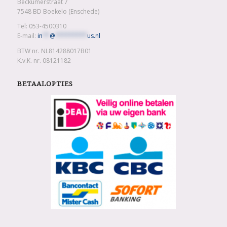
Beckumerstraat 7
7548 BD Boekelo (Enschede)
Tel: 053-4500310
E-mail:
in
**
@
*********
us.nl
BTW nr. NL814288017B01
K.v.K. nr. 08121182
BETAALOPTIES