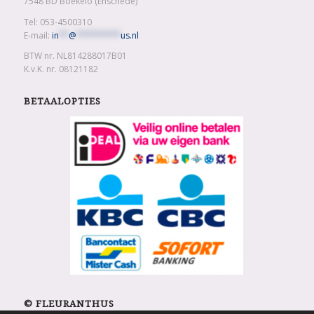
7548 BD Boekelo (Enschede)
Tel: 053-4500310
E-mail:
in
**
@
*********
us.nl
BTW nr. NL814288017B01
K.v.K. nr. 08121182
BETAALOPTIES
© FLEURANTHUS