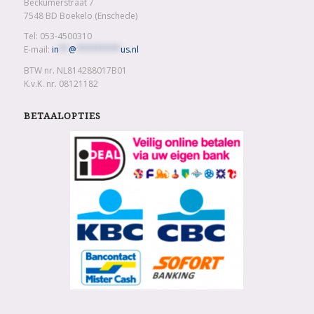
Beckumerstraat 7
7548 BD Boekelo (Enschede)
Tel: 053-4500310
E-mail:
in
**
@
*********
us.nl
BTW nr. NL814288017B01
K.v.K. nr. 08121182
BETAALOPTIES