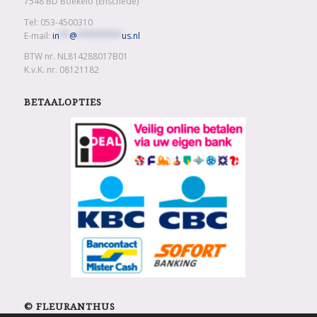
7548 BD Boekelo (Enschede)
Tel: 053-4500310
E-mail:
in
**
@
*********
us.nl
BTW nr. NL814288017B01
K.v.K. nr. 08121182
BETAALOPTIES
© FLEURANTHUS