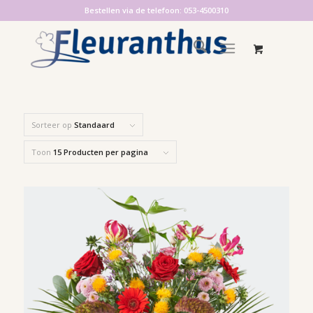
Bestellen via de telefoon: 053-4500310
Sorteer op
Standaard
Toon
15 Producten per pagina