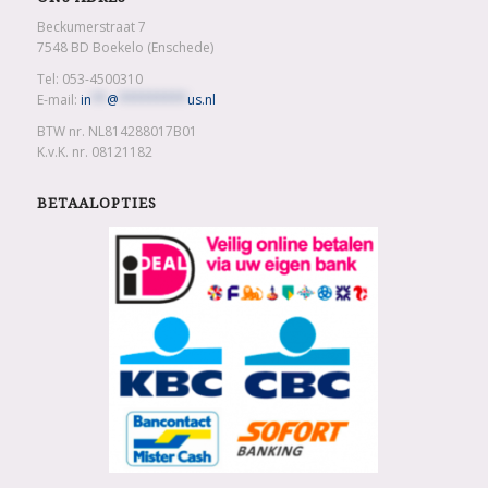
Beckumerstraat 7
7548 BD Boekelo (Enschede)
Tel: 053-4500310
E-mail:
in
**
@
*********
us.nl
BTW nr. NL814288017B01
K.v.K. nr. 08121182
BETAALOPTIES