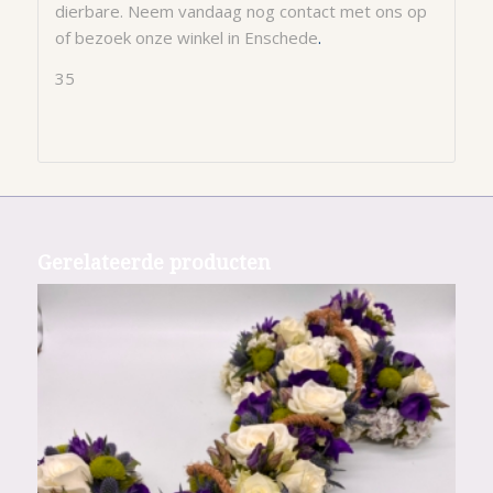
dierbare. Neem vandaag nog contact met ons op
of bezoek onze winkel in Enschede
.
35
Gerelateerde producten