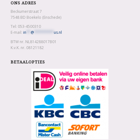
ONS ADRES
Beckumerstraat 7
7548 BD Boekelo (Enschede)
Tel: 053-4500310
E-mail:
in
**
@
*********
us.nl
BTW nr. NL814288017B01
K.v.K. nr. 08121182
BETAALOPTIES