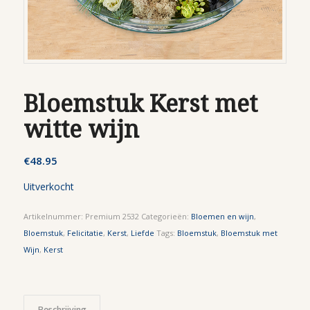
Bloemstuk Kerst met
witte wijn
€
48.95
Uitverkocht
Artikelnummer:
Premium 2532
Categorieën:
Bloemen en wijn
,
Bloemstuk
,
Felicitatie
,
Kerst
,
Liefde
Tags:
Bloemstuk
,
Bloemstuk met
Wijn
,
Kerst
Beschrijving