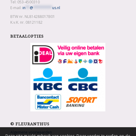
Tel: 053-4500310
E-mail:
in
**
@
*********
us.nl
BTW nr. NL814288017B01
K.v.K. nr. 08121182
BETAALOPTIES
© FLEURANTHUS
Algemene voorwaarden
Deze site maakt gebruik van cookies. Door verder te surfen op de