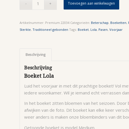
Toevoegen aan winkelwagen
Artikelnummer:
Premium 22034
Categorieën:
Beterschap
,
Boeketten
,
Sterkte
,
Traditioneel gebonden
Tags:
Boeket
,
Lola
,
Pasen
,
Voorjaar
Beschrijving
Beschrijving
Boeket Lola
Luid het voorjaar in met dit prachtige boeket! Vol me
iedere woonkamer. Wil je iemand echt verrassen dan 
In het boeket zitten bloemen van het seizoen. Door
afwijken van de foto. Dit boeket kan elke keer versc
weer anders is maken onze bloembinders van dit boe
Getoonde boeket is model Medium.