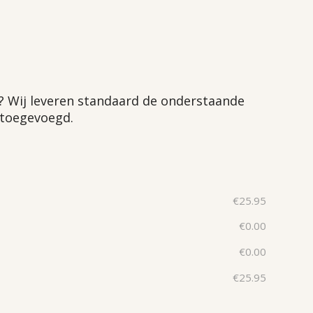
t? Wij leveren standaard de onderstaande
 toegevoegd.
€
25.95
€
0.00
€
0.00
€
25.95