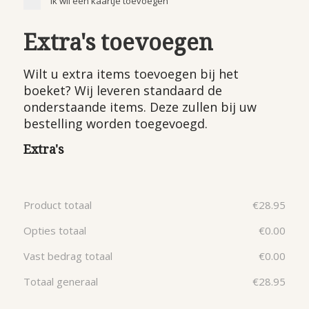
Ik wil een kaartje toevoegen
Extra's toevoegen
Wilt u extra items toevoegen bij het
boeket? Wij leveren standaard de
onderstaande items. Deze zullen bij uw
bestelling worden toegevoegd.
Extra's
Product totaal
€
28.95
Opties totaal
€
0.00
Vast bedrag totaal
€
0.00
Totaal generaal
€
28.95