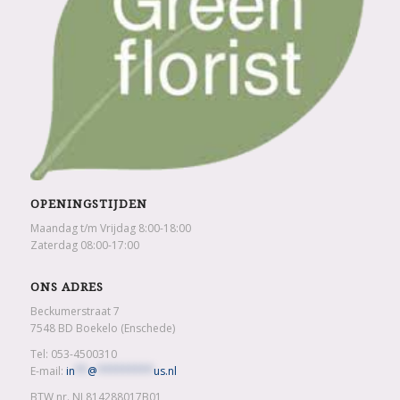
OPENINGSTIJDEN
Maandag t/m Vrijdag 8:00-18:00
Zaterdag 08:00-17:00
ONS ADRES
Beckumerstraat 7
7548 BD Boekelo (Enschede)
Tel: 053-4500310
E-mail:
in
**
@
*********
us.nl
BTW nr. NL814288017B01