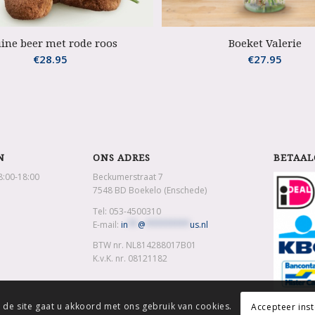
ine beer met rode roos
Boeket Valerie
€
28.95
€
27.95
N
ONS ADRES
BETAAL
8:00-18:00
Beckumerstraat 7
7548 BD Boekelo (Enschede)
Tel: 053-4500310
E-mail:
in
**
@
*********
us.nl
BTW nr. NL814288017B01
K.v.K. nr. 08121182
 de site gaat u akkoord met ons gebruik van cookies.
Accepteer inst