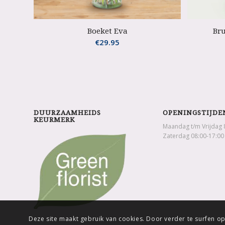
Boeket Eva
Bru
€
29.95
DUURZAAMHEIDS
OPENINGSTIJDE
KEURMERK
Maandag t/m Vrijdag 
Zaterdag 08:00-17:00
Deze site maakt gebruik van cookies. Door verder te surfen op