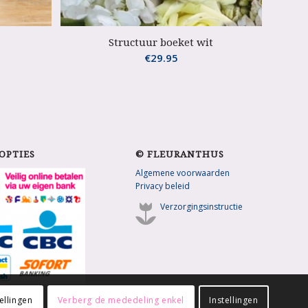
Structuur boeket wit
€
29.95
OPTIES
© FLEURANTHUS
Algemene voorwaarden
Privacy beleid
Verzorgingsinstructie
ellingen
Verberg de mededeling enkel
Instellingen