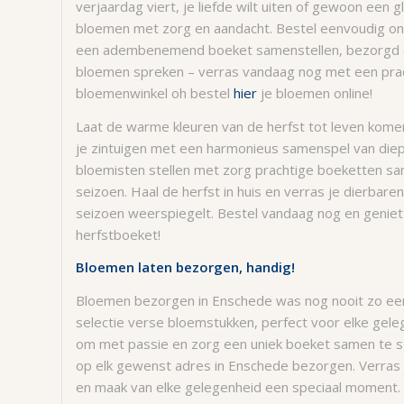
verjaardag viert, je liefde wilt uiten of gewoon een 
bloemen met zorg en aandacht. Bestel eenvoudig onl
een adembenemend boeket samenstellen, bezorgd op
bloemen spreken – verras vandaag nog met een prach
bloemenwinkel oh bestel
hier
je bloemen online!
Laat de warme kleuren van de herfst tot leven ko
je zintuigen met een harmonieus samenspel van die
bloemisten stellen met zorg prachtige boeketten sa
seizoen. Haal de herfst in huis en verras je dierbare
seizoen weerspiegelt. Bestel vandaag nog en geniet 
herfstboeket!
Bloemen laten bezorgen, handig!
Bloemen bezorgen in Enschede was nog nooit zo ee
selectie verse bloemstukken, perfect voor elke gele
om met passie en zorg een uniek boeket samen te st
op elk gewenst adres in Enschede bezorgen. Verras 
en maak van elke gelegenheid een speciaal moment