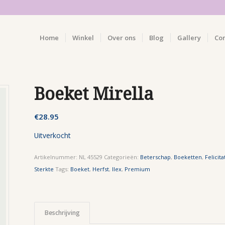
Home
Winkel
Over ons
Blog
Gallery
Co
Boeket Mirella
€
28.95
Uitverkocht
Artikelnummer:
NL 45529
Categorieën:
Beterschap
,
Boeketten
,
Felicita
Sterkte
Tags:
Boeket
,
Herfst
,
Ilex
,
Premium
Beschrijving