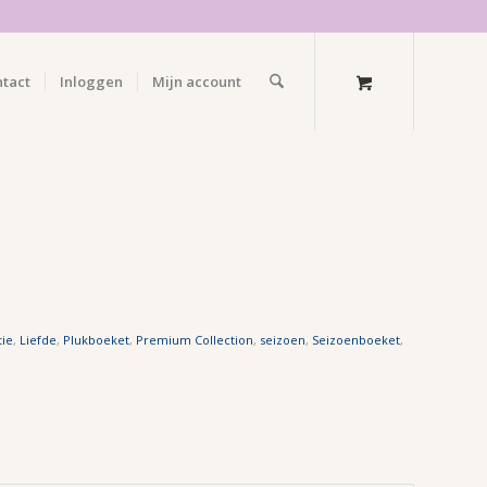
ntact
Inloggen
Mijn account
tie
,
Liefde
,
Plukboeket
,
Premium Collection
,
seizoen
,
Seizoenboeket
,