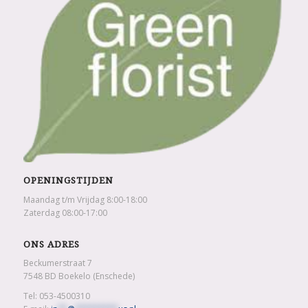
OPENINGSTIJDEN
Maandag t/m Vrijdag 8:00-18:00
Zaterdag 08:00-17:00
ONS ADRES
Beckumerstraat 7
7548 BD Boekelo (Enschede)
Tel: 053-4500310