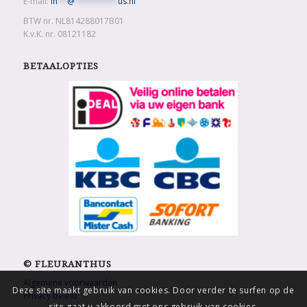
E-mail:
in
**
@
*********
us.nl
BTW nr. NL814288017B01
K.v.K. nr. 08121182
BETAALOPTIES
© FLEURANTHUS
Algemene voorwaarden
Deze site maakt gebruik van cookies. Door verder te surfen op de
Privacy beleid
site gaat u akkoord met ons gebruik van cookies.