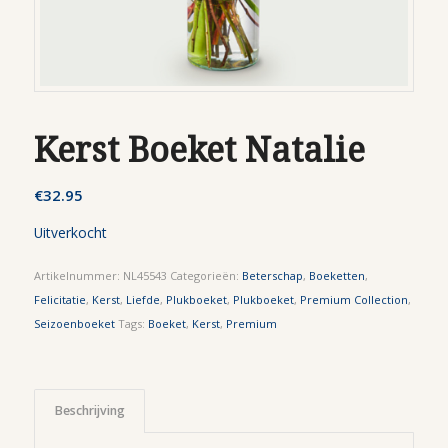
Kerst Boeket Natalie
€
32.95
Uitverkocht
Artikelnummer:
NL45543
Categorieën:
Beterschap
,
Boeketten
,
Felicitatie
,
Kerst
,
Liefde
,
Plukboeket
,
Plukboeket
,
Premium Collection
,
Seizoenboeket
Tags:
Boeket
,
Kerst
,
Premium
Beschrijving