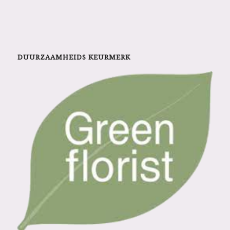
DUURZAAMHEIDS KEURMERK