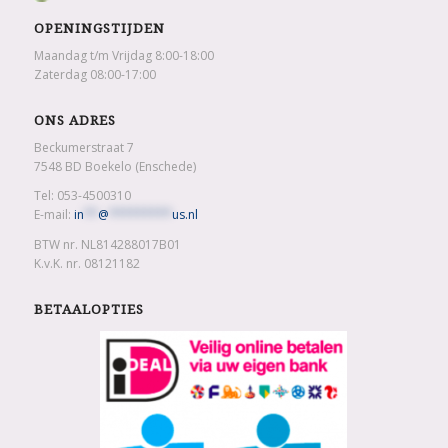
OPENINGSTIJDEN
Maandag t/m Vrijdag 8:00-18:00
Zaterdag 08:00-17:00
ONS ADRES
Beckumerstraat 7
7548 BD Boekelo (Enschede)
Tel: 053-4500310
E-mail:
in
**
@
*********
us.nl
BTW nr. NL814288017B01
K.v.K. nr. 08121182
BETAALOPTIES