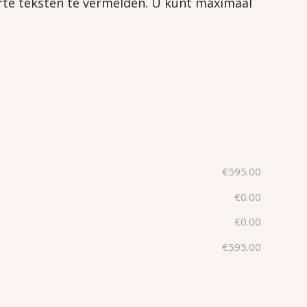
rte teksten te vermelden. U kunt maximaal
€
595.00
€
0.00
€
0.00
€
595.00