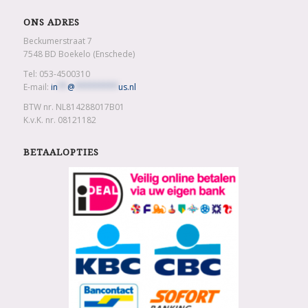
ONS ADRES
Beckumerstraat 7
7548 BD Boekelo (Enschede)
Tel: 053-4500310
E-mail:
in
**
@
*********
us.nl
BTW nr. NL814288017B01
K.v.K. nr. 08121182
BETAALOPTIES