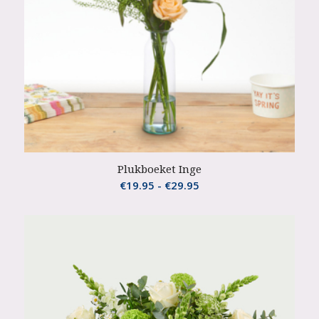
Plukboeket Inge
Prijsklasse:
€
19.95
-
€
29.95
€19.95
tot
€29.95