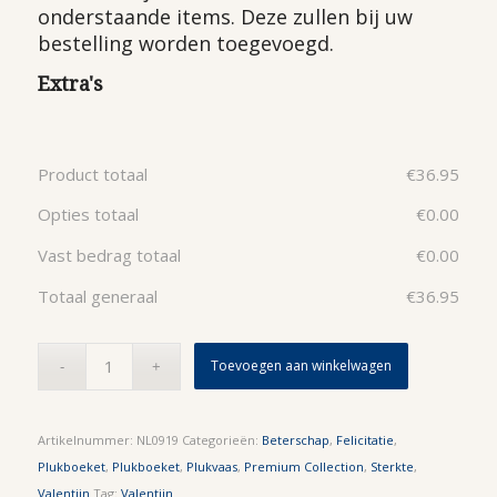
onderstaande items. Deze zullen bij uw
bestelling worden toegevoegd.
Extra's
Product totaal
€
36.95
Opties totaal
€
0.00
Vast bedrag totaal
€
0.00
Totaal generaal
€
36.95
Toevoegen aan winkelwagen
Artikelnummer:
NL0919
Categorieën:
Beterschap
,
Felicitatie
,
Plukboeket
,
Plukboeket
,
Plukvaas
,
Premium Collection
,
Sterkte
,
Valentijn
Tag:
Valentijn