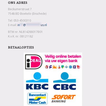
ONS ADRES
Beckumerstraat 7
7548 BD Boekelo (Enschede)
Tel: 053-4500310
E-mail:
in
**
@
*********
us.nl
BTW nr. NL814288017B01
K.v.K. nr. 08121182
BETAALOPTIES