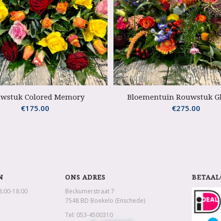
wstuk Colored Memory
Bloementuin Rouwstuk Gl
€
175.00
€
275.00
N
ONS ADRES
BETAAL
8:00-18:00
Beckumerstraat 7
7548 BD Boekelo (Enschede)
Tel: 053-4500310