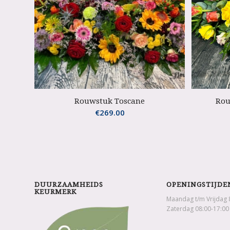
Rouwstuk Toscane
Rou
€
269.00
DUURZAAMHEIDS
OPENINGSTIJDE
KEURMERK
Maandag t/m Vrijdag 
Zaterdag 08:00-17:00