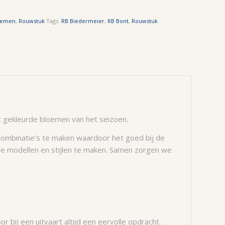
oemen
,
Rouwstuk
Tags:
RB Biedermeier
,
RB Bont
,
Rouwstuk
nt gekleurde bloemen van het seizoen.
rcombinatie’s te maken waardoor het goed bij de
nde modellen en stijlen te maken. Samen zorgen we
bij een uitvaart altijd een eervolle opdracht.