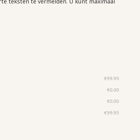
rte teksten te vermelden. U kunt maximaal
€
99.95
€
0.00
€
0.00
€
99.95