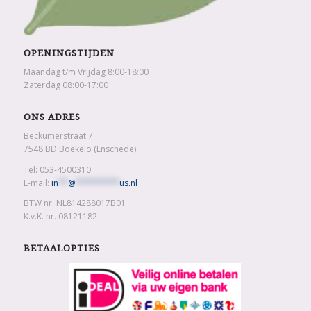
OPENINGSTIJDEN
Maandag t/m Vrijdag 8:00-18:00
Zaterdag 08:00-17:00
ONS ADRES
Beckumerstraat 7
7548 BD Boekelo (Enschede)
Tel: 053-4500310
E-mail:
in
**
@
*********
us.nl
BTW nr. NL814288017B01
K.v.K. nr. 08121182
BETAALOPTIES