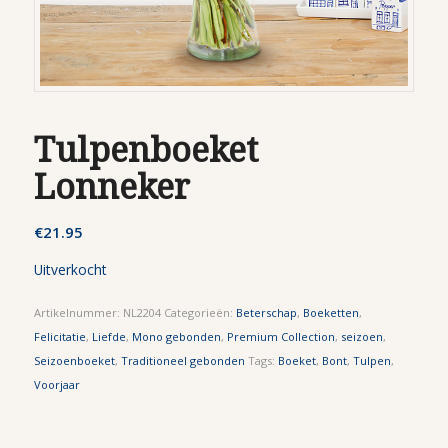
Tulpenboeket
Lonneker
€
21.95
Uitverkocht
Artikelnummer:
NL2204
Categorieën:
Beterschap
,
Boeketten
,
Felicitatie
,
Liefde
,
Mono gebonden
,
Premium Collection
,
seizoen
,
Seizoenboeket
,
Traditioneel gebonden
Tags:
Boeket
,
Bont
,
Tulpen
,
Voorjaar