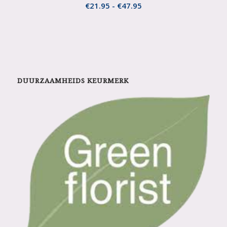
Prijsklasse:
€
21.95
-
€
47.95
€21.95
tot
€47.95
DUURZAAMHEIDS KEURMERK