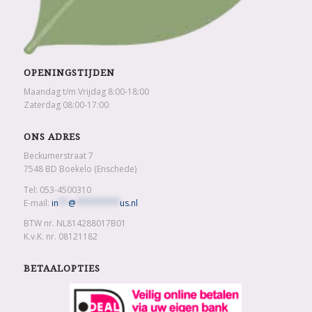
OPENINGSTIJDEN
Maandag t/m Vrijdag 8:00-18:00
Zaterdag 08:00-17:00
ONS ADRES
Beckumerstraat 7
7548 BD Boekelo (Enschede)
Tel: 053-4500310
E-mail:
in
**
@
*********
us.nl
BTW nr. NL814288017B01
K.v.K. nr. 08121182
BETAALOPTIES