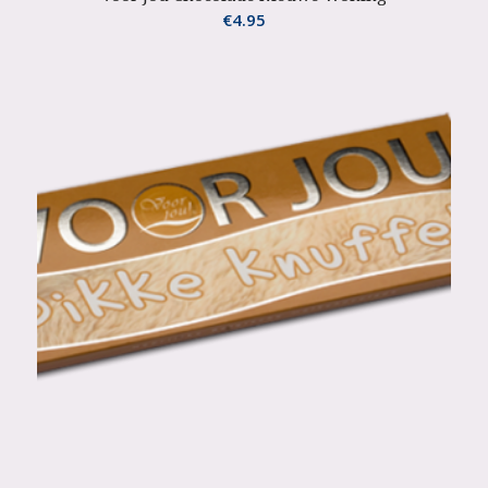
€
4.95