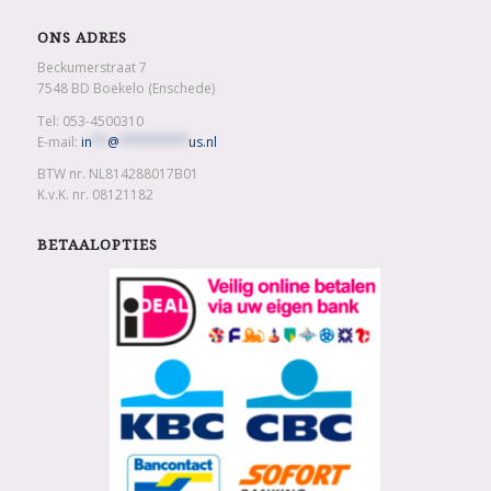
ONS ADRES
Beckumerstraat 7
7548 BD Boekelo (Enschede)
Tel: 053-4500310
E-mail:
in
**
@
*********
us.nl
BTW nr. NL814288017B01
K.v.K. nr. 08121182
BETAALOPTIES