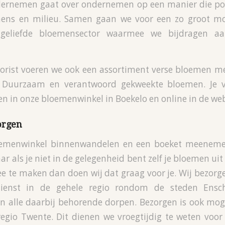
rnemen gaat over ondernemen op een manier die posi
ens en milieu. Samen gaan we voor een zo groot mo
geliefde bloemensector waarmee we bijdragen a
orist voeren we ook een assortiment verse bloemen me
. Duurzaam en verantwoord gekweekte bloemen. Je 
ten in onze bloemenwinkel in Boekelo en online in de we
orgen
emenwinkel binnenwandelen en een boeket meenemen
ar als je niet in de gelegenheid bent zelf je bloemen uit
e te maken dan doen wij dat graag voor je. Wij bezorg
dienst in de gehele regio rondom de steden Ensch
 alle daarbij behorende dorpen. Bezorgen is ook moge
regio Twente. Dit dienen we vroegtijdig te weten voo