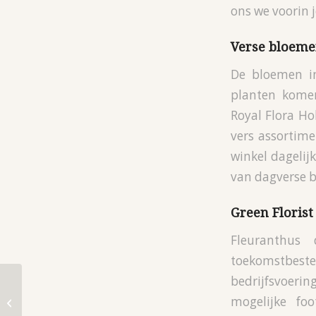
ons we voorin j
Verse bloeme
De bloemen in
planten komen
Royal Flora Ho
vers assortime
winkel dagelij
van dagverse bl
Green Florist
Fleuranthus
toekomstbes
bedrijfsvoeri
De hele zomer
mogelijke foo
Bloemen in Boekelo!