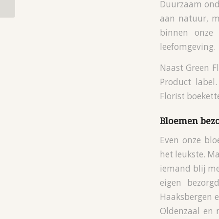
Duurzaam onde
aan natuur, m
binnen onze 
leefomgeving.
Naast Green Fl
Product label
Florist boeket
Bloemen bez
Even onze blo
het leukste. Ma
iemand blij me
eigen bezorg
Haaksbergen en
Oldenzaal en 