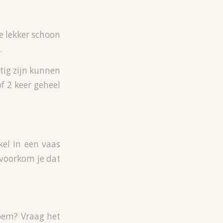
ze lekker schoon
.
tig zijn kunnen
f 2 keer geheel
kel in een vaas
 voorkom je dat
loem? Vraag het