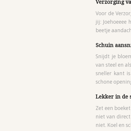
Verzorging 
Voor de Verzo
jij: Joehoeeee
beetje aandach
Schuin aansn
Snijdt je blo
van steel en al
sneller kant i
schone opening
Lekker in de
Zet een boeket
niet van direc
niet. Koel en 