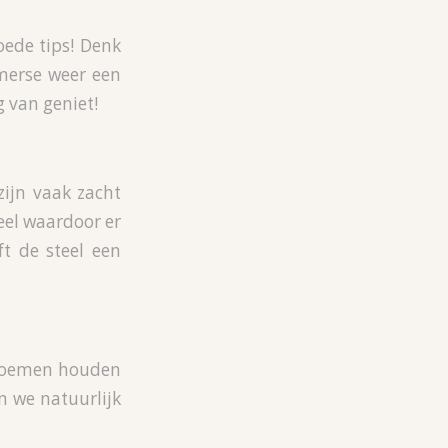
ede tips! Denk
omerse weer een
 van geniet!
ijn vaak zacht
teel waardoor er
ft de steel een
 Bloemen houden
n we natuurlijk