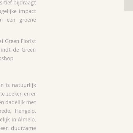
tief bijdraagt
gelijke impact
an een groene
t Green Florist
vindt de Green
bshop.
 is natuurlijk
 te zoeken en er
en dadelijk met
ede, Hengelo,
lijk in Almelo,
r een duurzame