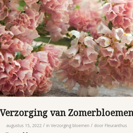
Verzorging van Zomerbloeme
/
/
augustus 15, 2022
in
Verzorging bloemen
door
Fleuranthus