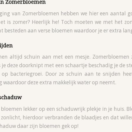
van Zomerbloemen
rging van Zomerbloemen hebben we hier een aantal go
 het is zomer? Heerlijk he! Toch moeten we met het z
t besteden aan verse bloemen waardoor je er extra lang
ijden
emen altijd schuin aan met een mesje. Zomerbloemen z
s je deze doorknipt met een schaartje beschadig je de s
s op bacteriegroei. Door ze schuin aan te snijden hee
 waardoor deze extra makkelijk water op neemt.
 schaduw
 bloemen lekker op een schaduwrijk plekje in je huis.
t zonlicht, hierdoor verbranden de blaadjes en dat wille
schaduw daar zijn bloemen gek op!