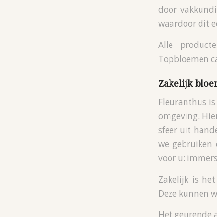
door vakkundig
waardoor dit ee
Alle product
Topbloemen cad
Zakelijk bloe
Fleuranthus is
omgeving. Hier
sfeer uit han
we gebruiken 
voor u: immers 
Zakelijk is h
Deze kunnen we
Het geurende a