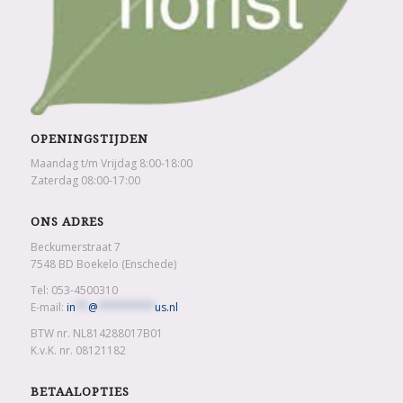
OPENINGSTIJDEN
Maandag t/m Vrijdag 8:00-18:00
Zaterdag 08:00-17:00
ONS ADRES
Beckumerstraat 7
7548 BD Boekelo (Enschede)
Tel: 053-4500310
E-mail:
in
**
@
*********
us.nl
BTW nr. NL814288017B01
K.v.K. nr. 08121182
BETAALOPTIES