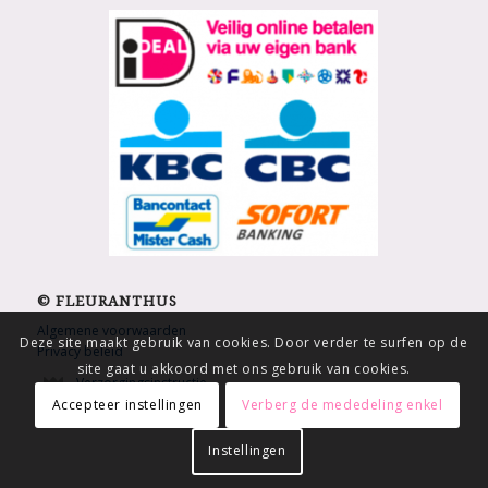
© FLEURANTHUS
Algemene voorwaarden
Deze site maakt gebruik van cookies. Door verder te surfen op de
Privacy beleid
site gaat u akkoord met ons gebruik van cookies.
Verzorgingsinstructie
Accepteer instellingen
Verberg de mededeling enkel
Instellingen