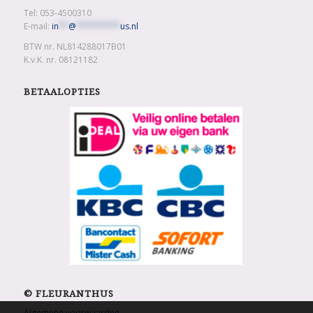
Tel: 053-4500310
E-mail:
in
**
@
*********
us.nl
BTW nr. NL814288017B01
K.v.K. nr. 08121182
BETAALOPTIES
© FLEURANTHUS
Algemene voorwaarden