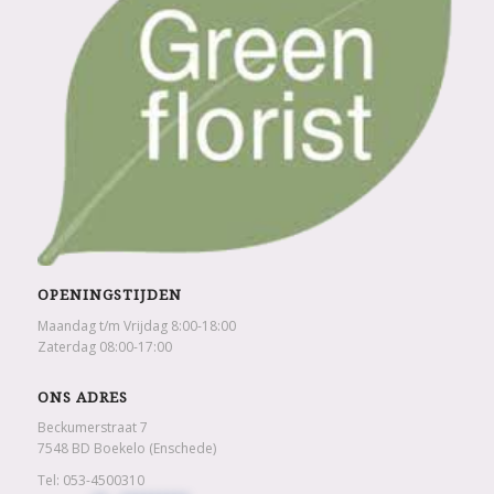
OPENINGSTIJDEN
Maandag t/m Vrijdag 8:00-18:00
Zaterdag 08:00-17:00
ONS ADRES
Beckumerstraat 7
7548 BD Boekelo (Enschede)
Tel: 053-4500310