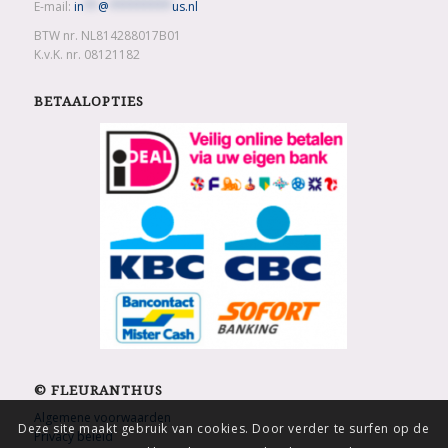
E-mail:
in
**
@
*********
us.nl
BTW nr. NL814288017B01
K.v.K. nr. 08121182
BETAALOPTIES
© FLEURANTHUS
Algemene voorwaarden
Deze site maakt gebruik van cookies. Door verder te surfen op de
Privacy beleid