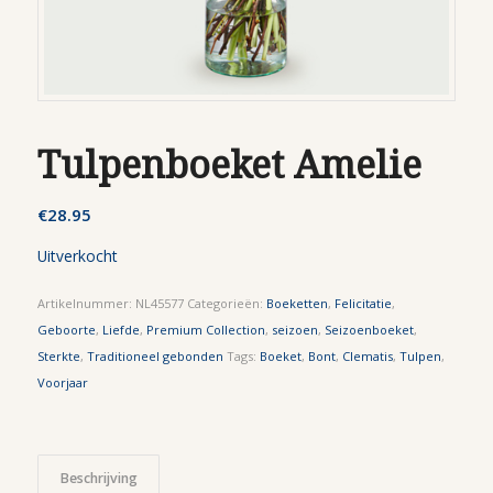
Tulpenboeket Amelie
€
28.95
Uitverkocht
Artikelnummer:
NL45577
Categorieën:
Boeketten
,
Felicitatie
,
Geboorte
,
Liefde
,
Premium Collection
,
seizoen
,
Seizoenboeket
,
Sterkte
,
Traditioneel gebonden
Tags:
Boeket
,
Bont
,
Clematis
,
Tulpen
,
Voorjaar
Beschrijving