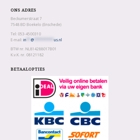
ONS ADRES
Beckumerstraat 7
7548 BD Boekelo (Enschede)
Tel: 053-4500310
E-mail:
in
**
@
*********
us.nl
BTW nr. NL814288017B01
K.v.K. nr. 08121182
BETAALOPTIES